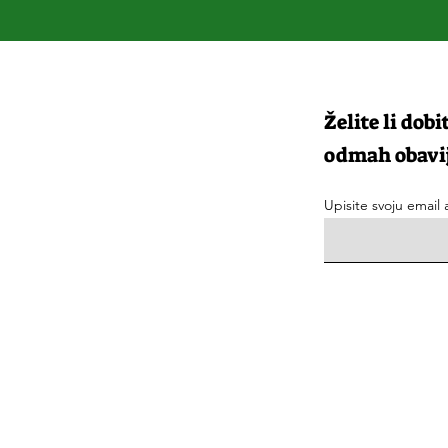
Želite li dobi
odmah obavij
Upisite svoju email