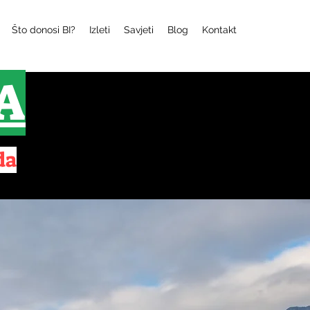
Što donosi BI?
Izleti
Savjeti
Blog
Kontakt
A
da