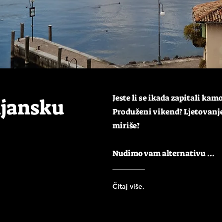
Jeste li se ikada zapitali kam
ijansku
Produženi vikend? Ljetovanje
miriše?
Nudimo vam alternativu ...
Čitaj više.