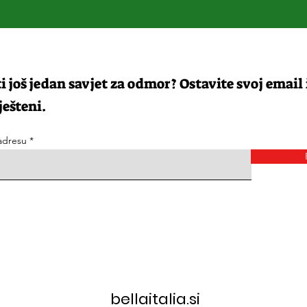
ti još jedan savjet za odmor? Ostavite svoj email i
ešteni.
 adresu
bellaitalia.si