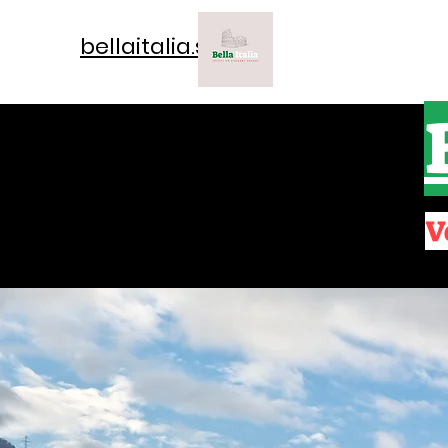
bellaitalia.si
V