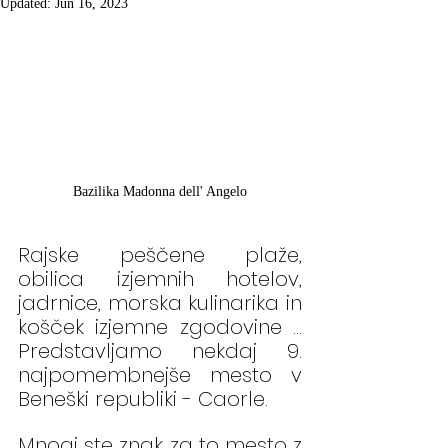
Updated:
Jun 16, 2023
Bazilika Madonna dell' Angelo
Rajske peščene plaže, 
obilica izjemnih hotelov, 
jadrnice, morska kulinarika in 
košček izjemne zgodovine … 
Predstavljamo nekdaj 9. 
najpomembnejše mesto v 
Beneški republiki - Caorle.
Mnogi ste znak za to mesto z 