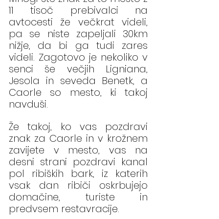
11 tisoč prebivalci na 
avtocesti že večkrat videli, 
pa se niste zapeljali 30km 
nižje, da bi ga tudi zares 
videli. Zagotovo je nekoliko v 
senci še večjih Ligniana, 
Jesola in seveda Benetk, a 
Caorle so mesto, ki takoj 
navduši.
Že takoj, ko vas pozdravi 
znak za Caorle in v krožnem 
zavijete v mesto, vas na 
desni strani pozdravi kanal 
pol ribiških bark, iz katerih 
vsak dan ribiči oskrbujejo 
domačine, turiste in 
predvsem restavracije.