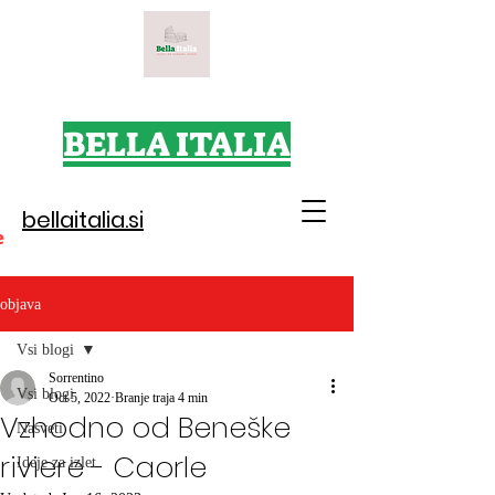
BELLA ITALIA
bellaitalia.si
e
objava
Vsi blogi
Sorrentino
Vsi blogi
Oct 5, 2022
Branje traja 4 min
Vzhodno od Beneške
Nasveti
riviere - Caorle
Ideje za izlet