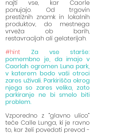
najti vse, kar Caorle 
ponujajo. Od trgovin 
prestižnih znamk in lokalnih 
produktov, do mestnega 
vrveža ob barih, 
restavracijah ali gelaterijah.
#hint
Za vse starše: 
pomembno je, da imajo v 
Caorlah ogromen Luna park, 
v katerem bodo vaši otroci 
zares uživali. Parkirišča okrog 
njega so zares velika, zato 
parkiranje ne bi smelo biti 
problem.
Vzporedno z “glavno ulico” 
teče Calle Lunga, ki je ravno 
to, kar želi povedati prevod - 