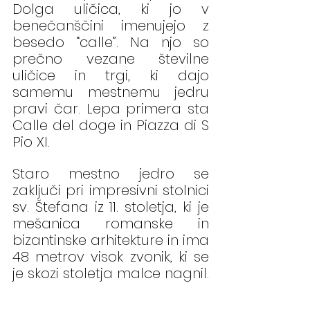
Dolga uličica, ki jo v 
benečanščini imenujejo z 
besedo “calle”. Na njo so 
prečno vezane številne 
uličice in trgi, ki dajo 
samemu mestnemu jedru 
pravi čar. Lepa primera sta 
Calle del doge in Piazza di S 
Pio XI.
Staro mestno jedro se 
zaključi pri impresivni stolnici 
sv. Štefana iz 11. stoletja, ki je 
mešanica romanske in 
bizantinske arhitekture in ima 
48 metrov visok zvonik, ki se 
je skozi stoletja malce nagnil.