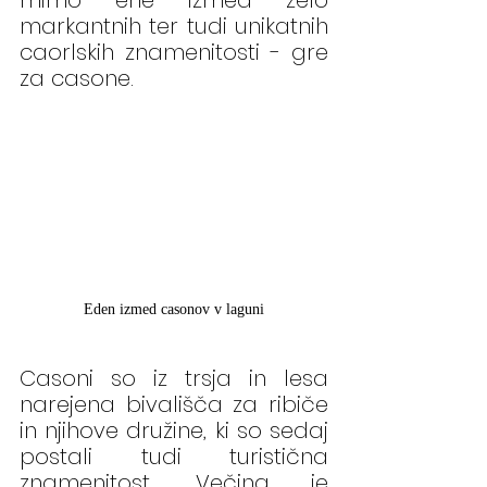
mimo ene izmed zelo 
markantnih ter tudi unikatnih 
caorlskih znamenitosti - gre 
za casone.
Eden izmed casonov v laguni
Casoni so iz trsja in lesa 
narejena bivališča za ribiče 
in njihove družine, ki so sedaj 
postali tudi turistična 
znamenitost. Večina je 