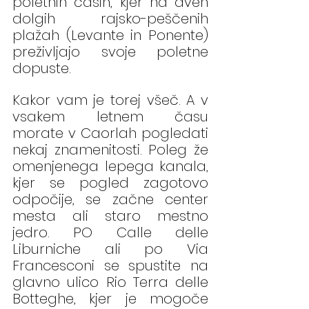
poletnih časih, kjer na dveh 
dolgih rajsko-peščenih 
plažah (Levante in Ponente) 
preživljajo svoje poletne 
dopuste.
Kakor vam je torej všeč. A v 
vsakem letnem času 
morate v Caorlah pogledati 
nekaj znamenitosti. Poleg že 
omenjenega lepega kanala, 
kjer se pogled zagotovo 
odpočije, se začne center 
mesta ali staro mestno 
jedro. PO Calle delle 
Liburniche ali po Via 
Francesconi se spustite na 
glavno ulico Rio Terra delle 
Botteghe, kjer je mogoče 