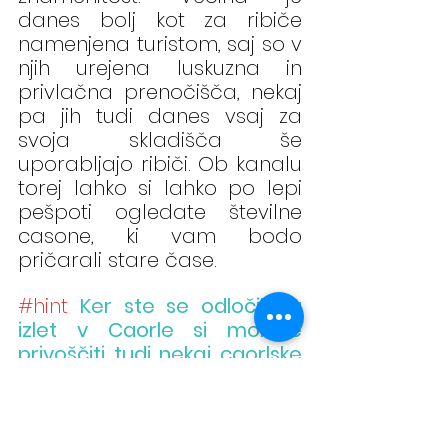
danes bolj kot za ribiče 
namenjena turistom, saj so v 
njih urejena luskuzna in 
privlačna prenočišča, nekaj 
pa jih tudi danes vsaj za 
svoja skladišča še 
uporabljajo ribiči. Ob kanalu 
torej lahko si lahko po lepi 
pešpoti ogledate številne 
casone, ki vam bodo 
pričarali stare čase.
#hint
Ker ste se odločili za 
izlet v Caorle si morate 
privoščiti tudi nekaj caorlske 
morske hrane. Nepozabni so 
spaghetti con vongole 
(špageti z vongolami- 