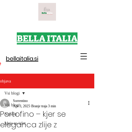
BELLA ITALIA
bellaitalia.si
e
objava
Vsi blogi
Sorrentino
Vsi blogi
Apr 3, 2025
Branje traja 3 min
Portofino – kjer se
Nasveti
eleganca zlije z
Ideje za izlet