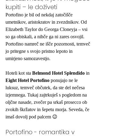
kupiti – le doživeti
Portofino je bil od nekdaj zatočišče 
umetnikov, aristokratov in zvezdnikov. Od 
Elizabeth Taylor do Georga Cloneyja – vsi 
so ga obiskali, a nihče ga ni zares osvojil. 
Portofino namreč ne išče pozornosti, temveč 
jo pritegne s svojo pristno lepoto in 
umirjeno samozavestjo.
Hoteli kot sta 
Belmond Hotel Splendido
 in 
Eight Hotel Portofino
 ponujajo ne le 
luksuz, temveč občutek, da ste del nečesa 
izjemnega. Tukaj zajtrkuješ s pogledom na 
oljčne nasade, zvečer pa srkaš prosecco ob 
zvokih škržatov in šepetu morja. Seveda, če 
imaš dovolj pod palcem 😉
Portofino - romantika v 