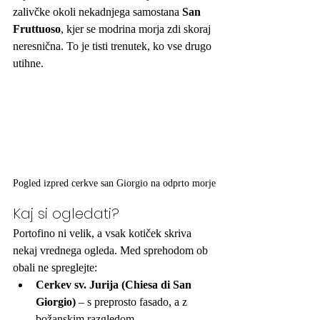
zalivčke okoli nekadnjega samostana 
San 
Fruttuoso
, kjer se modrina morja zdi skoraj 
neresnična. To je tisti trenutek, ko vse drugo 
utihne.
Pogled izpred cerkve san Giorgio na odprto morje
Kaj si ogledati?
Portofino ni velik, a vsak kotiček skriva 
nekaj vrednega ogleda. Med sprehodom ob 
obali ne spreglejte:
Cerkev sv. Jurija (Chiesa di San 
Giorgio)
 – s preprosto fasado, a z 
božanskim razgledom.