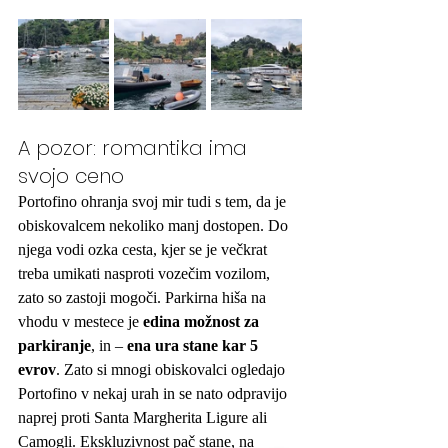
A pozor: romantika ima 
svojo ceno
Portofino ohranja svoj mir tudi s tem, da je 
obiskovalcem nekoliko manj dostopen. Do 
njega vodi ozka cesta, kjer se je večkrat 
treba umikati nasproti vozečim vozilom, 
zato so zastoji mogoči. Parkirna hiša na 
vhodu v mestece je 
edina možnost za 
parkiranje
, in – 
ena ura stane kar 5 
evrov
. Zato si mnogi obiskovalci ogledajo 
Portofino v nekaj urah in se nato odpravijo 
naprej proti Santa Margherita Ligure ali 
Camogli. Ekskluzivnost pač stane, na 