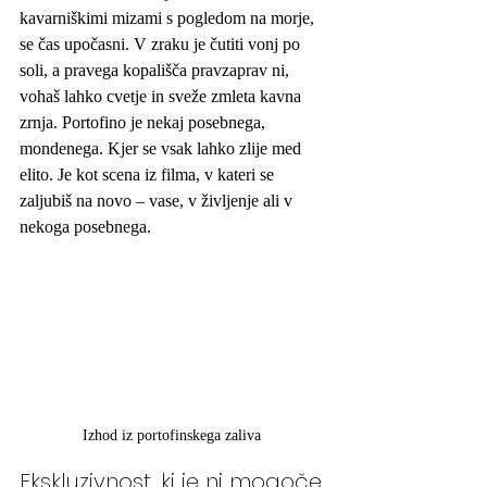
kavarniškimi mizami s pogledom na morje, 
se čas upočasni. V zraku je čutiti vonj po 
soli, a pravega kopališča pravzaprav ni, 
vohaš lahko cvetje in sveže zmleta kavna 
zrnja. Portofino je nekaj posebnega, 
mondenega. Kjer se vsak lahko zlije med 
elito. Je kot scena iz filma, v kateri se 
zaljubiš na novo – vase, v življenje ali v 
nekoga posebnega.
Izhod iz portofinskega zaliva 
Ekskluzivnost, ki je ni mogoče 