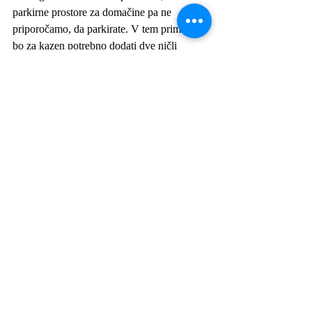
parkirne prostore za domačine pa ne 
priporočamo, da parkirate. V tem primeru 
bo za kazen potrebno dodati dve ničli 
številki ure parkiranja.
A včasih tudi kratek obisk zadostuje. Dovolj 
je 10 minut zrenja na turkizno morje, en 
espresso s pogledom na zaliv in en vzdih, da 
začutiš, zakaj Portofino ni samo kraj, ampak 
doživetje.
🍕 
Hrana:
 Meniji so dragi, a če si v Liguriji 
izberi  
trofie al pesto
 – sveža, ročno valjana 
pašta s bazilikinim pestom
🥂 
Pijača:
 Aperol Spritz z razgledom v 
baru 
La Terrazza
 – razgled = 10/10.
🏨 
Nastanitev:
 Če želiš nekaj bolj 
intimnega, razmisli o vili 
Domina Piccolo
 – 