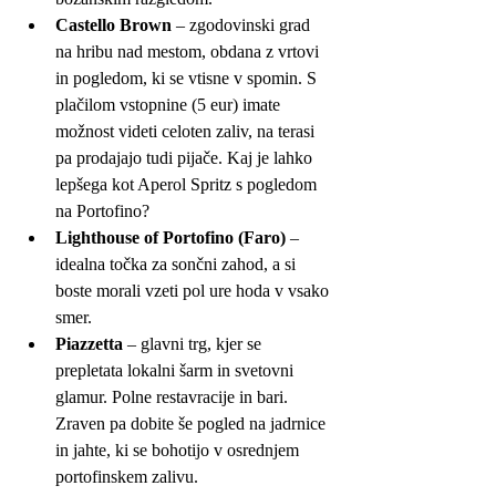
Castello Brown
 – zgodovinski grad 
na hribu nad mestom, obdana z vrtovi 
in pogledom, ki se vtisne v spomin. S 
plačilom vstopnine (5 eur) imate 
možnost videti celoten zaliv, na terasi 
pa prodajajo tudi pijače. Kaj je lahko 
lepšega kot Aperol Spritz s pogledom 
na Portofino?
Lighthouse of Portofino (Faro)
 – 
idealna točka za sončni zahod, a si 
boste morali vzeti pol ure hoda v vsako 
smer.
Piazzetta
 – glavni trg, kjer se 
prepletata lokalni šarm in svetovni 
glamur. Polne restavracije in bari. 
Zraven pa dobite še pogled na jadrnice 
in jahte, ki se bohotijo v osrednjem 
portofinskem zalivu. 